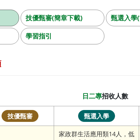
技優甄審(簡章下載)
甄選入學(
學習指引
額
日二專
招收人數
技優甄審
甄選入學
家政群生活應用類14人，低