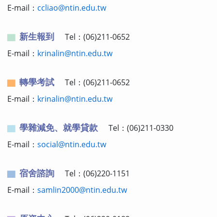
E-mail：
ccliao@ntin.edu.tw
新生報到
Tel：(06)211-0652
E-mail：
krinalin@ntin.edu.tw
轉學考試
Tel：(06)211-0652
E-mail：
krinalin@ntin.edu.tw
學雜減免、就學貸款
Tel：(06)211-0330
E-mail：
social@ntin.edu.tw
宿舍諮詢
Tel：(06)220-1151
E-mail：
samlin2000@ntin.edu.tw